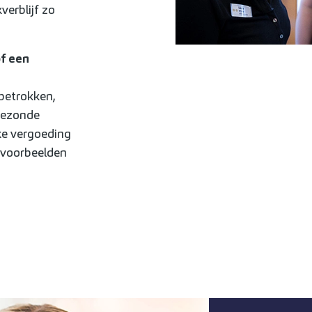
verblijf zo
f een
 betrokken,
gezonde
jke vergoeding
e voorbeelden