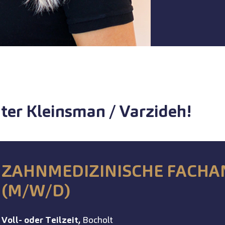
nter Kleinsman / Varzideh!
ZAHNMEDIZINISCHE FACHAN
(M/W/D)
Voll- oder Teilzeit,
Bocholt