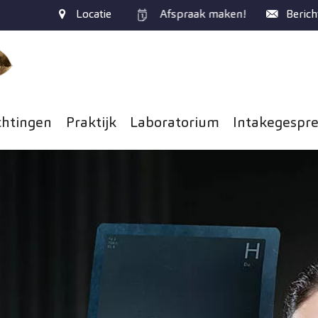
Locatie
Afspraak
maken!
Berich
chtingen
Praktijk
Laboratorium
Intakegespr