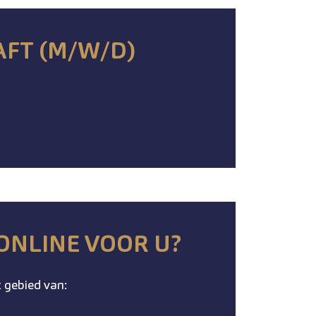
FT (M/W/D)
ONLINE VOOR U?
 gebied van: