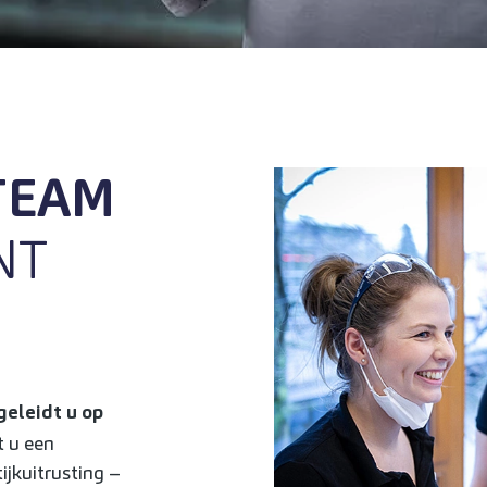
TEAM
NT
geleidt u op
 u een
ijkuitrusting –