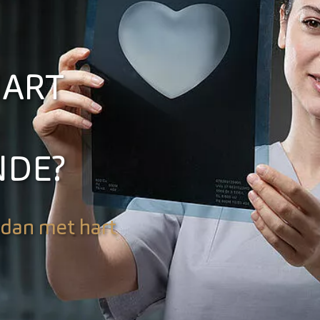
HART
NDE?
 dan met hart