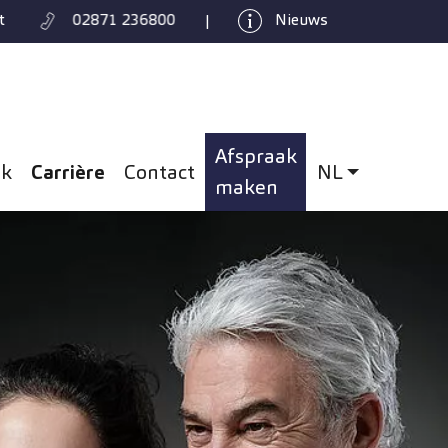
t
02871 236800
Nieuws
|
Afspraak
(current)
ek
Carrière
Contact
NL
: niederländis
maken