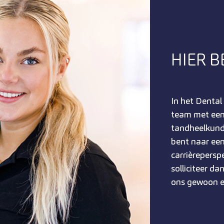
HIER B
In het Dental
team met een
tandheelkunde
bent naar een
carrièrepersp
solliciteer d
ons gewoon ee