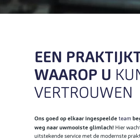
EEN PRAKTIJK
WAAROP U
KU
VERTROUWEN
Ons goed op elkaar ingespeelde
team
be
weg naar uw
mooiste glimlach!
Hier wacht
uitstekende service met de modernste prakt