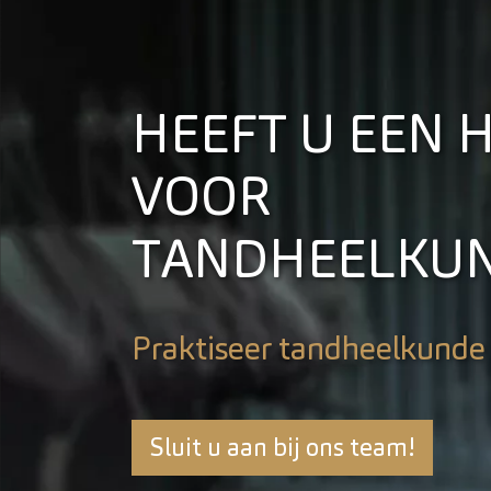
HEEFT U EEN 
VOOR
TANDHEELKU
Praktiseer tandheelkunde
Sluit u aan bij ons team!