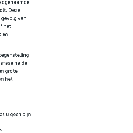
t zogenaamde
olt. Deze
s gevolg van
f het
t en
tegenstelling
gsfase na de
en grote
an het
at u geen pijn
e