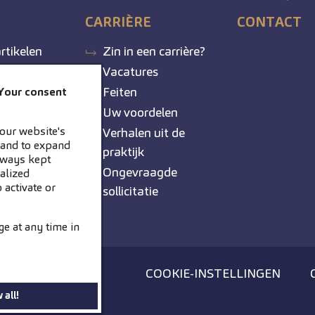
CARRIÈRE
CONTACT
rtikelen
Zin in een carrière?
Vacatures
Feiten
 Your consent
Uw voordelen
our website's
Verhalen uit de
s and to expand
praktijk
always kept
Ongevraagde
alized
 activate or
sollicitatie
ge at any time in
COOKIE-INSTELLINGEN
 all!