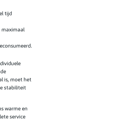
 tijd
n maximaal
geconsumeerd.
dividuele
nde
l is, moet het
stabiliteit
ons warme en
ete service