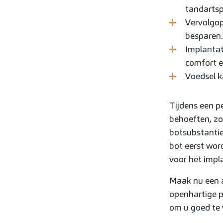
tandartspr
Vervolgop
besparen.
Implantat
comfort en
Voedsel k
Tijdens een p
behoeften, zo
botsubstantie 
bot eerst wor
voor het impl
Maak nu een a
openhartige p
om u goed te 