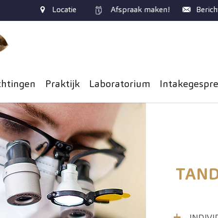
Locatie
Afspraak
maken!
Berich
chtingen
Praktijk
Laboratorium
Intakegespr
TAND
INDIV