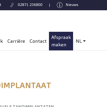
t
02871 236800
Nieuws
|
Afspraak
ek
Carrière
Contact
NL
: niederländis
maken
IMPLANTAAT
IDUELE TANDIMPLANTATEN