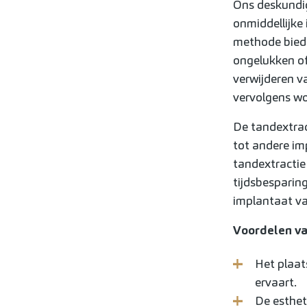
Ons deskundi
onmiddellijke
methode biedt
ongelukken of
verwijderen v
vervolgens wo
De tandextract
tot andere im
tandextractie
tijdsbesparing
implantaat va
Voordelen va
Het plaat
ervaart.
De estheti