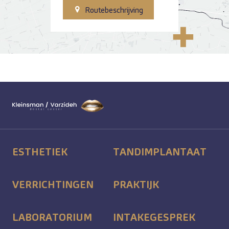
Routebeschrijving
ESTHETIEK
TANDIMPLANTAAT
VERRICHTINGEN
PRAKTIJK
LABORATORIUM
INTAKEGESPREK